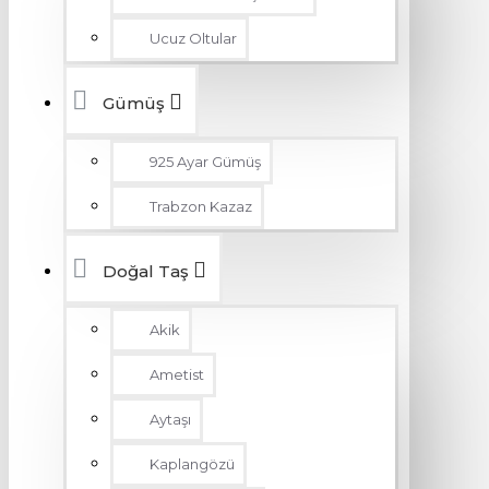
Ucuz Oltular
Gümüş
925 Ayar Gümüş
Trabzon Kazaz
Doğal Taş
Akik
Ametist
Aytaşı
Kaplangözü