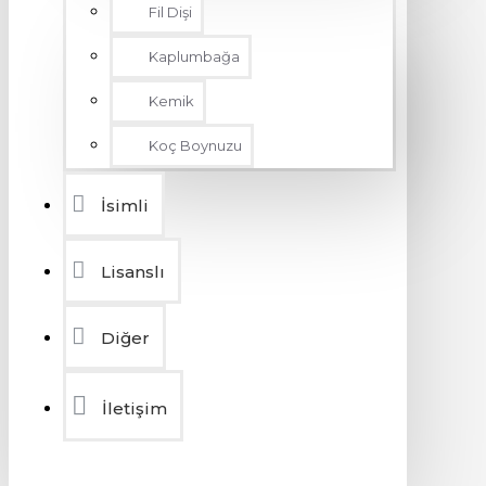
Fil Dişi
Kaplumbağa
Kemik
Koç Boynuzu
İsimli
Lisanslı
Diğer
İletişim