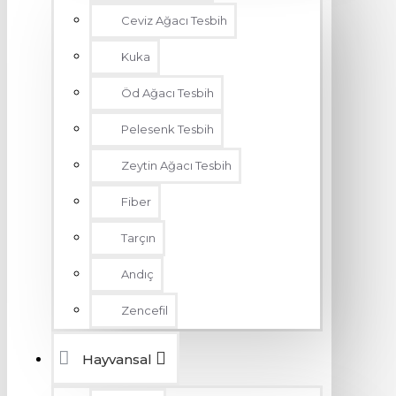
Ceviz Ağacı Tesbih
Kuka
Öd Ağacı Tesbih
Pelesenk Tesbih
Zeytin Ağacı Tesbih
Fiber
Tarçın
Andıç
Zencefil
Hayvansal