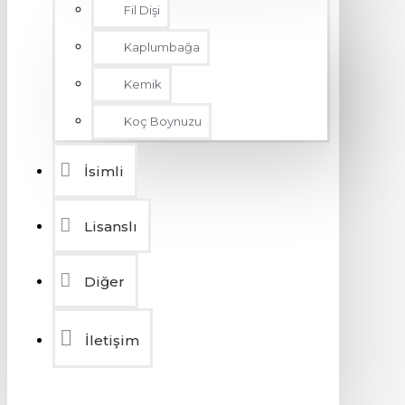
Fil Dişi
Kaplumbağa
Kemik
Koç Boynuzu
İsimli
Lisanslı
Diğer
İletişim