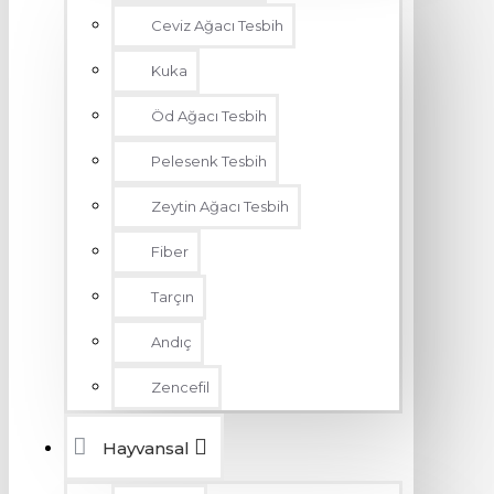
Ceviz Ağacı Tesbih
Kuka
Öd Ağacı Tesbih
Pelesenk Tesbih
Zeytin Ağacı Tesbih
Fiber
Tarçın
Andıç
Zencefil
Hayvansal