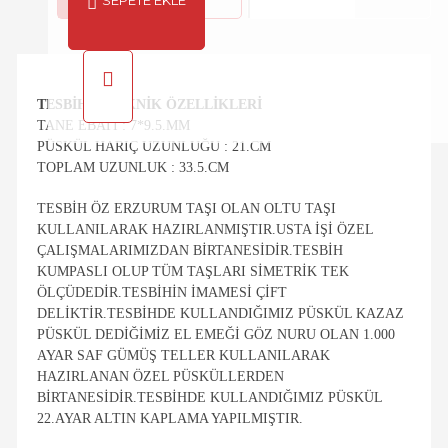
SEPETE EKLE
TESBIHIN TEKNIK ÖZELLIKLERI
TANE EBATI : 7*9.5.MM
PÜSKÜL HARIÇ UZUNLUĞU : 21.CM
TOPLAM UZUNLUK : 33.5.CM
TESBIH ÖZ ERZURUM TAŞI OLAN OLTU TAŞI
KULLANILARAK HAZIRLANMIŞTIR.USTA IŞI ÖZEL
ÇALIŞMALARIMIZDAN BIRTANESIDIR.TESBIH
KUMPASLI OLUP TÜM TAŞLARI SIMETRIK TEK
ÖLÇÜDEDIR.TESBIHIN IMAMESI ÇIFT
DELIKTIR.TESBIHDE KULLANDIĞIMIZ PÜSKÜL KAZAZ
PÜSKÜL DEDIĞIMIZ EL EMEĞI GÖZ NURU OLAN 1.000
AYAR SAF GÜMÜŞ TELLER KULLANILARAK
HAZIRLANAN ÖZEL PÜSKÜLLERDEN
BIRTANESIDIR.TESBIHDE KULLANDIĞIMIZ PÜSKÜL
22.AYAR ALTIN KAPLAMA YAPILMIŞTIR.