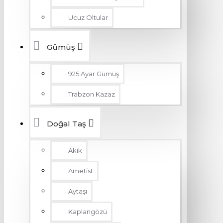
Ucuz Oltular
Gümüş
925 Ayar Gümüş
Trabzon Kazaz
Doğal Taş
Akik
Ametist
Aytaşı
Kaplangözü