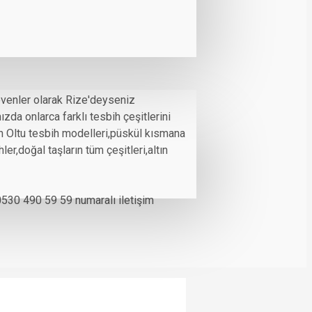
venler olarak Rize'deyseniz
da onlarca farklı tesbih çeşitlerini
lan Oltu tesbih modelleri,püskül kısmana
er,doğal taşların tüm çeşitleri,altın
 0530 490 59 59 numaralı iletişim