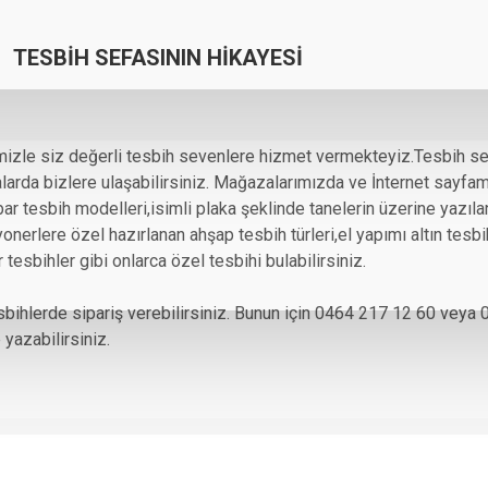
TESBIH SEFASININ HIKAYESI
izle siz değerli tesbih sevenlere hizmet vermekteyiz.Tesbih se
da bizlere ulaşabilirsiniz. Mağazalarımızda ve İnternet sayfamız
hribar tesbih modelleri,isimli plaka şeklinde tanelerin üzerine yazı
nerlere özel hazırlanan ahşap tesbih türleri,el yapımı altın tesbihl
 tesbihler gibi onlarca özel tesbihi bulabilirsiniz.
tesbihlerde sipariş verebilirsiniz. Bunun için 0464 217 12 60 veya
yazabilirsiniz.