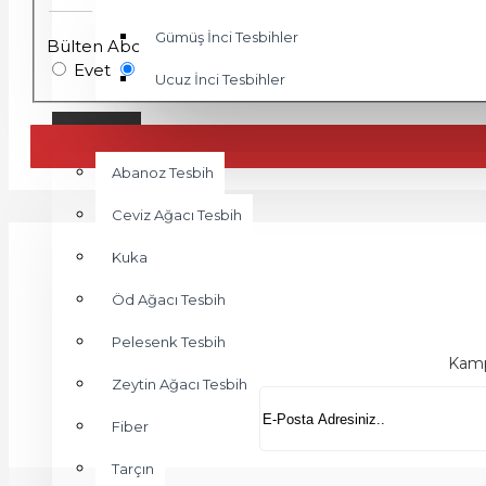
Gümüş İnci Tesbihler
Bülten Aboneliği
Evet
Hayır
Ucuz İnci Tesbihler
AHŞAP
Abanoz Tesbih
Ceviz Ağacı Tesbih
Kuka
Öd Ağacı Tesbih
Pelesenk Tesbih
Kamp
Zeytin Ağacı Tesbih
Fiber
Tarçın