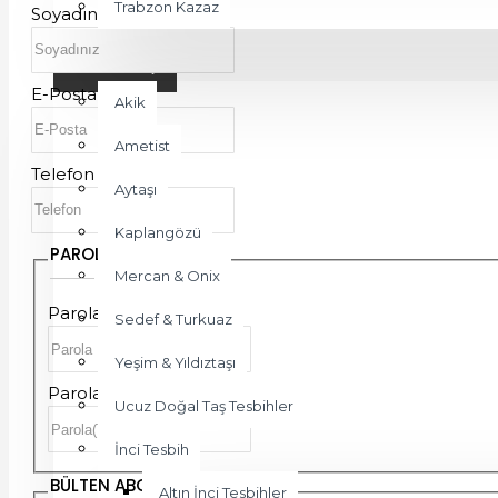
Trabzon Kazaz
Soyadınız
DOĞAL TAŞ
E-Posta
Akik
Ametist
Telefon
Aytaşı
Kaplangözü
PAROLANIZ
Mercan & Onix
Parola
Sedef & Turkuaz
Yeşim & Yıldıztaşı
Parola(Tekrar)
Ucuz Doğal Taş Tesbihler
İnci Tesbih
BÜLTEN ABONELIĞI
Altın İnci Tesbihler