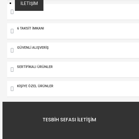
İLETIŞIM
KREDİ KARTI
6 TAKSİT İMKANI
GÜVENLİ ALIŞVERİŞ
SERTİFİKALI ÜRÜNLER
KİŞİYE ÖZEL ÜRÜNLER
TESBIH SEFASI İLETIŞIM