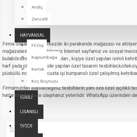
Andıç
Zencefil
HAYVANSAL
Firma olarak Rize merkezde iki perakende mağazası ve atölyem
Fil Dişi
mağazalarımızda değilseniz İnternet sayfamız ve sosyal mecralar
Kaplumbağa
bulabilirsiniz bunlardan bazıları , kişiye özel yapılan isimli ke
harf yada plaka şeklinde yapılan özel tasarım tesbihler,kolleksiyo
Kemik
püsküllü inci tesbihler,usta işi kumpanslı özel çalışılmış kehribar
Koç Boynuzu
Firmamızdan alabileceğiniz tesbihlerin yanı sıra özel işçilikli 
hatlarımızdan bize ulaşmanız yeterlidir. WhatsApp üzerinden de 
İSIMLI
LISANSLI
DIĞER
HAVALE - EFT