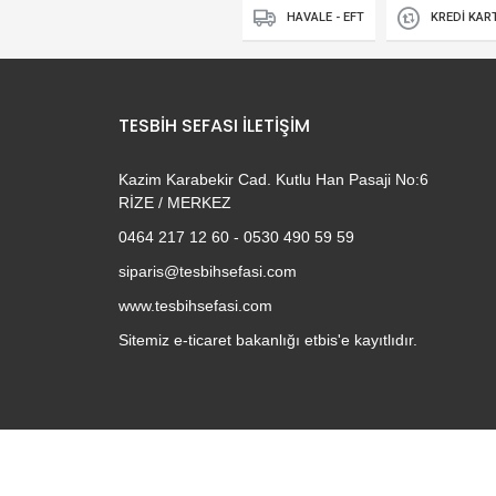
HAVALE - EFT
KREDİ KAR
TESBIH SEFASI İLETIŞIM
Kazim Karabekir Cad. Kutlu Han Pasaji No:6
RİZE / MERKEZ
0464 217 12 60 - 0530 490 59 59
siparis@tesbihsefasi.com
www.tesbihsefasi.com
Sitemiz e-ticaret bakanlığı etbis'e kayıtlıdır.