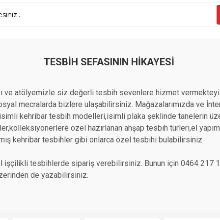
TESBIH SEFASININ HIKAYESI
 ve atölyemizle siz değerli tesbih sevenlere hizmet vermekteyi
yal mecralarda bizlere ulaşabilirsiniz. Mağazalarımızda ve İntern
n isimli kehribar tesbih modelleri,isimli plaka şeklinde tanelerin 
r,kolleksiyonerlere özel hazırlanan ahşap tesbih türleri,el yapımı a
mış kehribar tesbihler gibi onlarca özel tesbihi bulabilirsiniz.
 işçilikli tesbihlerde sipariş verebilirsiniz. Bunun için 0464 21
erinden de yazabilirsiniz.