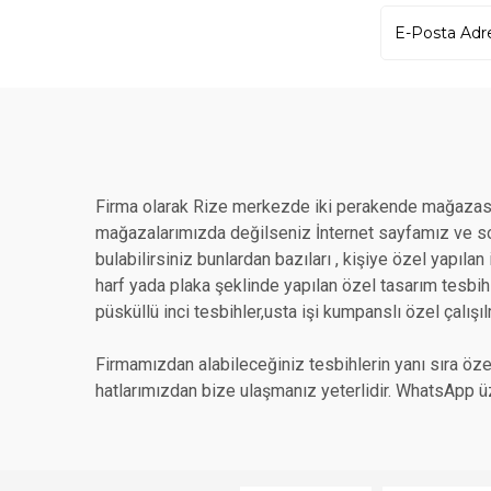
Firma olarak Rize merkezde iki perakende mağazası
mağazalarımızda değilseniz İnternet sayfamız ve sos
bulabilirsiniz bunlardan bazıları , kişiye özel yapıla
harf yada plaka şeklinde yapılan özel tasarım tesbihle
püsküllü inci tesbihler,usta işi kumpanslı özel çalışıl
Firmamızdan alabileceğiniz tesbihlerin yanı sıra özel
hatlarımızdan bize ulaşmanız yeterlidir. WhatsApp üz