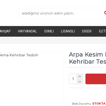
AHŞAP
HAYVANSAL
İSIMLI
LISANSLI
DIĞER
İLET
Arpa Kesim 
Kehribar Te
Stok Durumu:
STOKTA