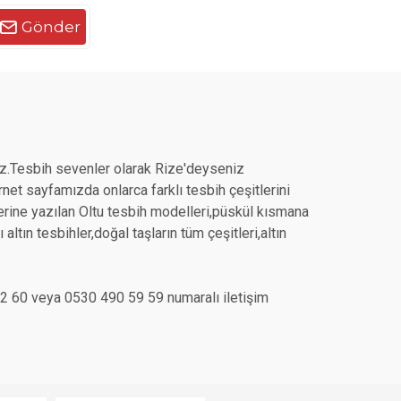
Gönder
z.Tesbih sevenler olarak Rize'deyseniz
et sayfamızda onlarca farklı tesbih çeşitlerini
üzerine yazılan Oltu tesbih modelleri,püskül kısmana
ltın tesbihler,doğal taşların tüm çeşitleri,altın
7 12 60 veya 0530 490 59 59 numaralı iletişim