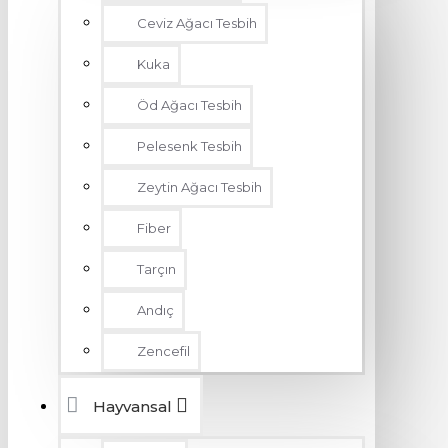
Ceviz Ağacı Tesbih
Kuka
Öd Ağacı Tesbih
Pelesenk Tesbih
Zeytin Ağacı Tesbih
Fiber
Tarçın
Andıç
Zencefil
Hayvansal