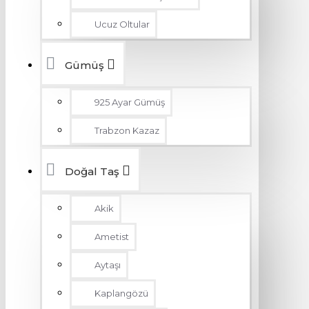
Ucuz Oltular
Gümüş
925 Ayar Gümüş
Trabzon Kazaz
Doğal Taş
Akik
Ametist
Aytaşı
Kaplangözü