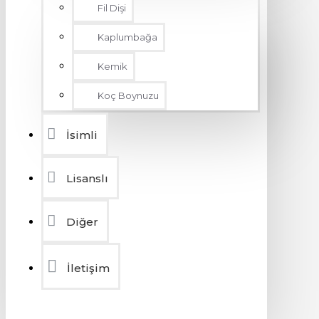
Fil Dişi
Kaplumbağa
Kemik
Koç Boynuzu
İsimli
Lisanslı
Diğer
İletişim