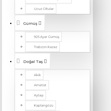
Ucuz Oltular
Gümüş
925 Ayar Gümüş
Trabzon Kazaz
Doğal Taş
Akik
Ametist
Aytaşı
Kaplangözü