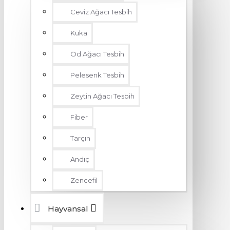
Ceviz Ağacı Tesbih
Kuka
Öd Ağacı Tesbih
Pelesenk Tesbih
Zeytin Ağacı Tesbih
Fiber
Tarçın
Andıç
Zencefil
Hayvansal