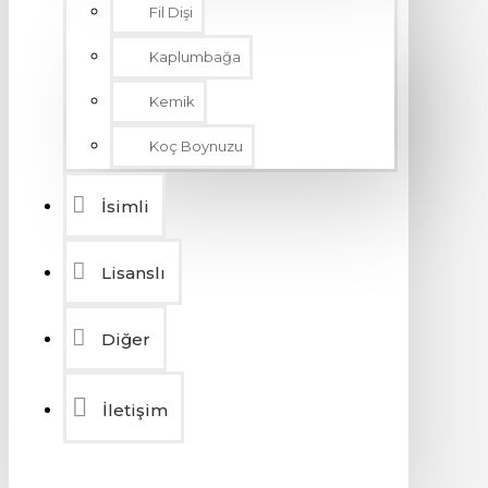
Fil Dişi
Kaplumbağa
Kemik
Koç Boynuzu
İsimli
Lisanslı
Diğer
İletişim