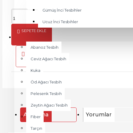
Gümüş İnci Tesbihler
Ucuz İnci Tesbihler
SEPETE EKLE
AHŞAP
Abanoz Tesbih
Ceviz Ağacı Tesbih
Kuka
Öd Ağacı Tesbih
Pelesenk Tesbih
Zeytin Ağacı Tesbih
Açıklama
Yorumlar
Fiber
Tarçın