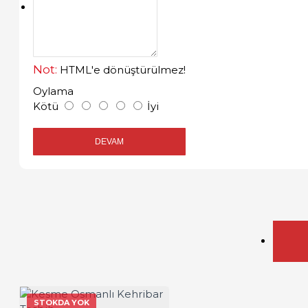
İLETIŞIM
Not:
HTML'e dönüştürülmez!
Oylama
Kötü
İyi
DEVAM
STOKDA YOK