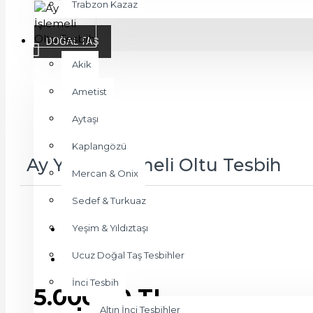
Trabzon Kazaz
DOĞAL TAŞ
Akik
Ametist
Aytaşı
Kaplangözü
Ay Yıldız İşlemeli Oltu Tesbih
Mercan & Onix
Sedef & Turkuaz
Yeşim & Yıldıztaşı
Stok Durumu:
STOKTA VAR
Ucuz Doğal Taş Tesbihler
Ürün Kodu:
ts140
İnci Tesbih
5.000,00 TL
Altın İnci Tesbihler