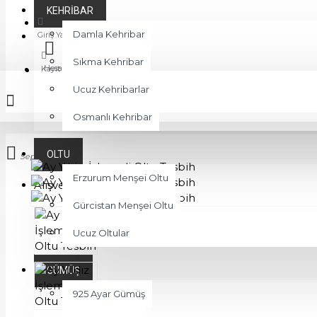
KEHRIBAR
Favoriler
Damla Kehribar
Giriş Yap
Sıkma Kehribar
Hesabım
Kayıt Ol
Ucuz Kehribarlar
Osmanlı Kehribar
OLTU
Sepetim
Erzurum Menşei Oltu
Alışveriş sepetiniz boş!
Gürcistan Menşei Oltu
Ucuz Oltular
GÜMÜŞ
925 Ayar Gümüş