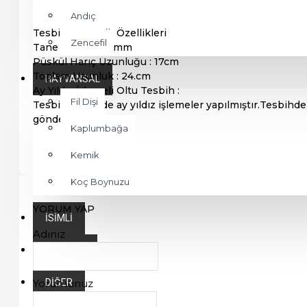
Andıç
Tesbihin Teknik Özellikleri
Zencefil
Tane Ebatı : 8*9.mm
Püskül Harıç Uzunluğu : 17cm
Toplam Uzunluk : 24.cm
HAYVANSAL
Ay Yıldız İşlemeli Oltu Tesbih :
Fil Dişi
Tesbih üzerinde ay yıldız işlemeler yapılmıştır.Tesbihd
gönderilecektir.
Kaplumbağa
Kemik
Koç Boynuzu
YORUM YAP
İSIMLI
Adınız
LISANSLI
Yorumunuz
DIĞER