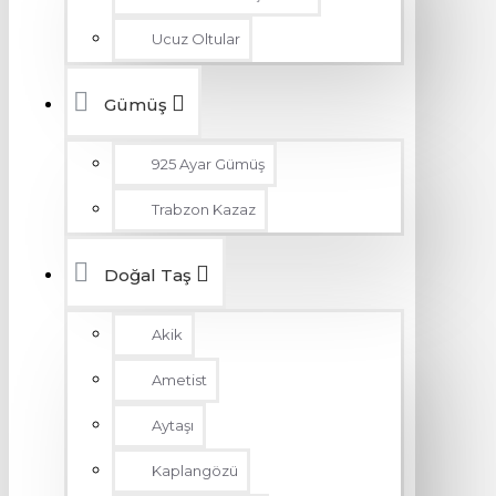
Ucuz Oltular
Gümüş
925 Ayar Gümüş
Trabzon Kazaz
Doğal Taş
Akik
Ametist
Aytaşı
Kaplangözü