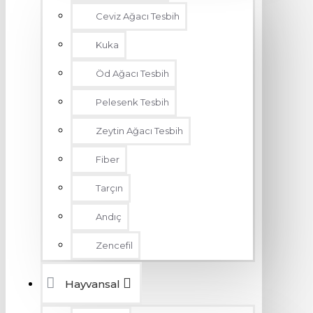
Ceviz Ağacı Tesbih
Kuka
Öd Ağacı Tesbih
Pelesenk Tesbih
Zeytin Ağacı Tesbih
Fiber
Tarçın
Andıç
Zencefil
Hayvansal