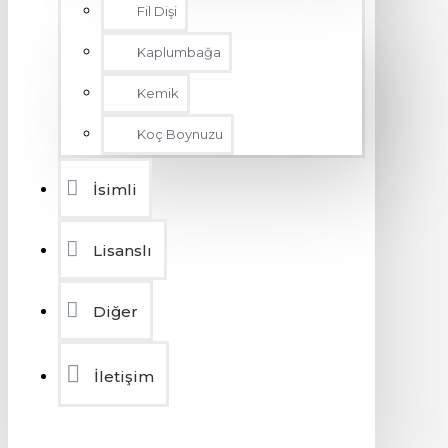
Fil Dişi
Kaplumbağa
Kemik
Koç Boynuzu
İsimli
Lisanslı
Diğer
İletişim