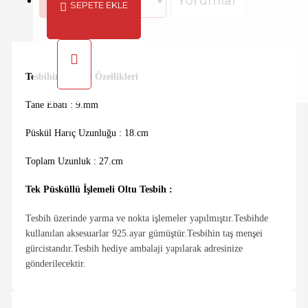
Açıklama
Yorumlar
SEPETE EKLE
Tesbihin Teknik Özellikleri
Tane Ebatı : 9.mm
Püskül Harıç Uzunluğu : 18.cm
Toplam Uzunluk : 27.cm
Tek Püsküllü İşlemeli Oltu Tesbih :
Tesbih üzerinde yarma ve nokta işlemeler yapılmıştır.Tesbihde
kullanılan aksesuarlar 925.ayar gümüştür.Tesbihin taş menşei
gürcistandır.Tesbih hediye ambalaji yapılarak adresinize
gönderilecektir.