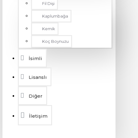
Fil Dişi
Kaplumbağa
Kemik
Koç Boynuzu
İsimli
Lisanslı
Diğer
İletişim