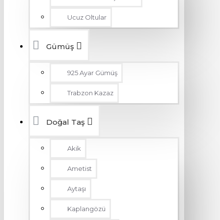
Ucuz Oltular
Gümüş
925 Ayar Gümüş
Trabzon Kazaz
Doğal Taş
Akik
Ametist
Aytaşı
Kaplangözü