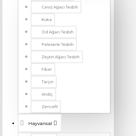
Ceviz Ağacı Tesbih
Kuka
Öd Ağacı Tesbih
Pelesenk Tesbih
Zeytin Ağacı Tesbih
Fiber
Tarçın
Andıç
Zencefil
Hayvansal