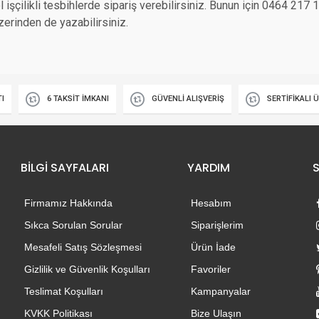
 işçilikli tesbihlerde sipariş verebilirsiniz. Bunun için 0464 21
erinden de yazabilirsiniz.
TI
6 TAKSİT İMKANI
GÜVENLİ ALIŞVERİŞ
SERTİFİKALI 
BİLGİ SAYFALARI
YARDIM
Firmamız Hakkında
Hesabım
Sıkca Sorulan Sorular
Siparişlerim
Mesafeli Satış Sözleşmesi
Ürün İade
Gizlilik ve Güvenlik Koşulları
Favoriler
Teslimat Koşulları
Kampanyalar
KVKK Politikası
Bize Ulaşın