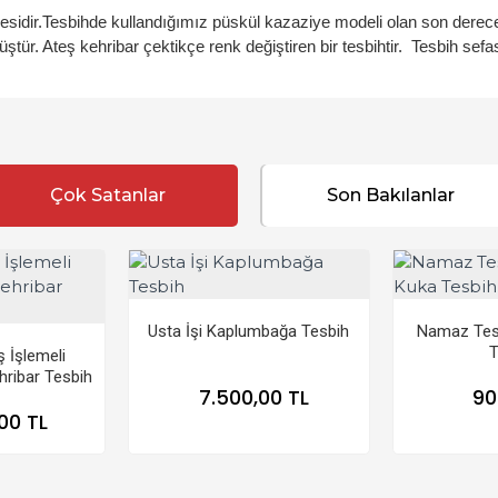
nesidir.Tesbihde kullandığımız püskül kazaziye modeli olan son derece
ür. Ateş kehribar çektikçe renk değiştiren bir tesbihtir. Tesbih sef
Çok Satanlar
Son Bakılanlar
Usta İşi Kaplumbağa Tesbih
Namaz Tesb
T
 İşlemeli
ribar Tesbih
7.500,00 TL
90
00 TL