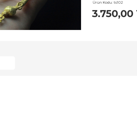
Ürün Kodu:
ts102
3.750,00