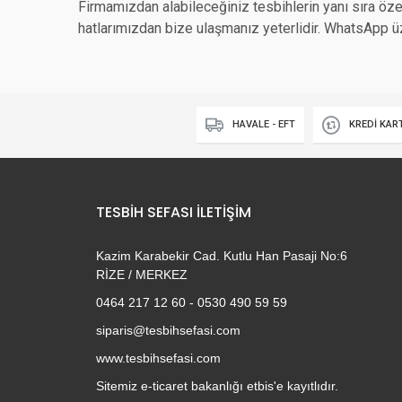
Firmamızdan alabileceğiniz tesbihlerin yanı sıra özel
hatlarımızdan bize ulaşmanız yeterlidir. WhatsApp üz
HAVALE - EFT
KREDİ KAR
TESBIH SEFASI İLETIŞIM
Kazim Karabekir Cad. Kutlu Han Pasaji No:6
RİZE / MERKEZ
0464 217 12 60 - 0530 490 59 59
siparis@tesbihsefasi.com
www.tesbihsefasi.com
Sitemiz e-ticaret bakanlığı etbis'e kayıtlıdır.