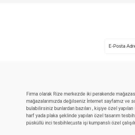
Firma olarak Rize merkezde iki perakende mağazası
mağazalarımızda değilseniz İnternet sayfamız ve sos
bulabilirsiniz bunlardan bazıları , kişiye özel yapıla
harf yada plaka şeklinde yapılan özel tasarım tesbihle
püsküllü inci tesbihler,usta işi kumpanslı özel çalışıl