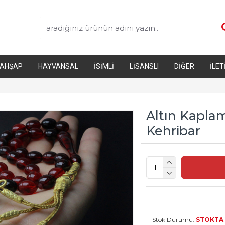
AHŞAP
HAYVANSAL
İSIMLI
LISANSLI
DIĞER
İLET
Altın Kaplam
Kehribar
Stok Durumu:
STOKTA