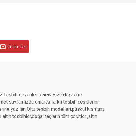
Gönder
z.Tesbih sevenler olarak Rize'deyseniz
et sayfamızda onlarca farklı tesbih çeşitlerini
üzerine yazılan Oltu tesbih modelleri,püskül kısmana
ltın tesbihler,doğal taşların tüm çeşitleri,altın