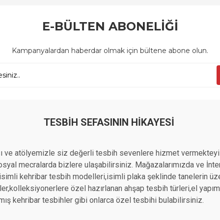
E-BÜLTEN ABONELİĞİ
Kampanyalardan haberdar olmak için bültene abone olun.
TESBIH SEFASININ HIKAYESI
 ve atölyemizle siz değerli tesbih sevenlere hizmet vermekteyi
yal mecralarda bizlere ulaşabilirsiniz. Mağazalarımızda ve İntern
n isimli kehribar tesbih modelleri,isimli plaka şeklinde tanelerin 
r,kolleksiyonerlere özel hazırlanan ahşap tesbih türleri,el yapımı a
mış kehribar tesbihler gibi onlarca özel tesbihi bulabilirsiniz.