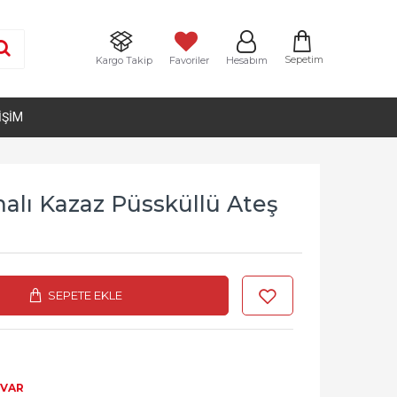
Sepetim
Kargo Takip
Favoriler
Hesabım
IŞIM
alı Kazaz Püssküllü Ateş
SEPETE EKLE
 VAR