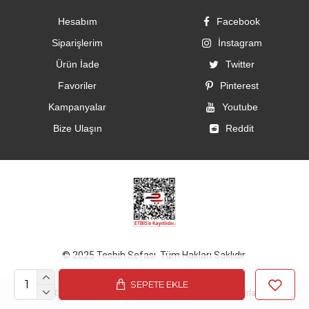
Hesabım
Facebook
Siparişlerim
İnstagram
Ürün İade
Twitter
Favoriler
Pinterest
Kampanyalar
Youtube
Bize Ulaşın
Reddit
© 2025 Tesbih Sefası. Tüm Hakları Saklıdır.
SEPETE EKLE
Bu Site
DumanSoft
Gelişmiş E-Ticaret sistemleri ile hazırlanmıştır.