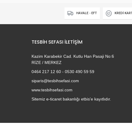
HAVALE - EFT
KREDİ KAR
TESBIH SEFASI İLETIŞIM
Kazim Karabekir Cad. Kutlu Han Pasaji No:6
RİZE / MERKEZ
0464 217 12 60 - 0530 490 59 59
siparis@tesbihsefasi.com
www.tesbihsefasi.com
Sitemiz e-ticaret bakanlığı etbis'e kayıtlıdır.