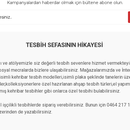
Kampanyalardan haberdar olmak için bültene abone olun.
TESBIH SEFASININ HIKAYESI
 ve atölyemizle siz değerli tesbih sevenlere hizmet vermekteyi
yal mecralarda bizlere ulaşabilirsiniz. Mağazalarımızda ve İntern
n isimli kehribar tesbih modelleri,isimli plaka şeklinde tanelerin 
r,kolleksiyonerlere özel hazırlanan ahşap tesbih türleri,el yapımı a
mış kehribar tesbihler gibi onlarca özel tesbihi bulabilirsiniz.
 işçilikli tesbihlerde sipariş verebilirsiniz. Bunun için 0464 21
erinden de yazabilirsiniz.