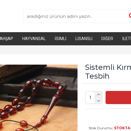
AHŞAP
HAYVANSAL
İSIMLI
LISANSLI
DIĞER
İLET
Sistemli Kır
Tesbih
Stok Durumu:
STOKTA