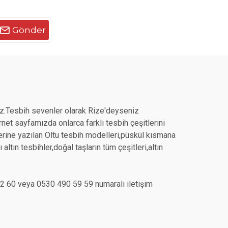
Gönder
z.Tesbih sevenler olarak Rize'deyseniz
et sayfamızda onlarca farklı tesbih çeşitlerini
üzerine yazılan Oltu tesbih modelleri,püskül kısmana
ltın tesbihler,doğal taşların tüm çeşitleri,altın
7 12 60 veya 0530 490 59 59 numaralı iletişim