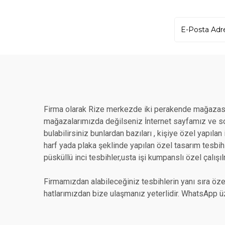
Firma olarak Rize merkezde iki perakende mağazası
mağazalarımızda değilseniz İnternet sayfamız ve sos
bulabilirsiniz bunlardan bazıları , kişiye özel yapıla
harf yada plaka şeklinde yapılan özel tasarım tesbihle
püsküllü inci tesbihler,usta işi kumpanslı özel çalışıl
Firmamızdan alabileceğiniz tesbihlerin yanı sıra özel
hatlarımızdan bize ulaşmanız yeterlidir. WhatsApp üz