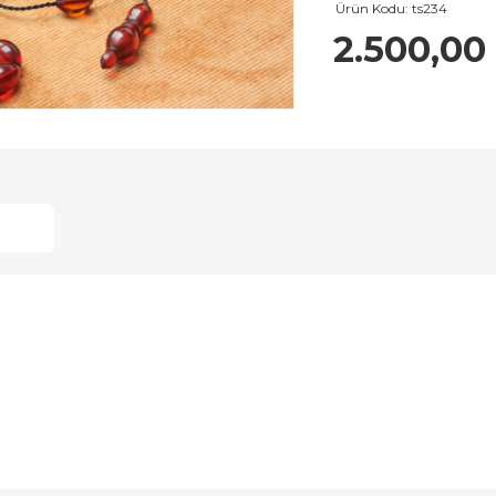
Ürün Kodu:
ts234
2.500,00