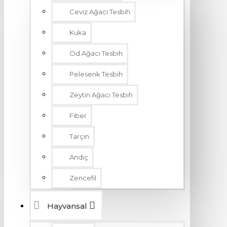
Ceviz Ağacı Tesbih
Kuka
Öd Ağacı Tesbih
Pelesenk Tesbih
Zeytin Ağacı Tesbih
Fiber
Tarçın
Andıç
Zencefil
Hayvansal