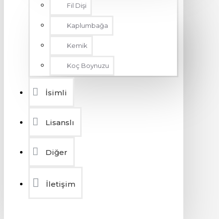
Fil Dişi
Kaplumbağa
Kemik
Koç Boynuzu
İsimli
Lisanslı
Diğer
İletişim