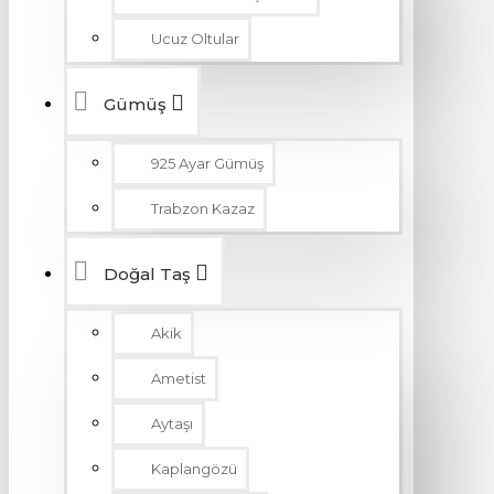
Ucuz Oltular
Gümüş
925 Ayar Gümüş
Trabzon Kazaz
Doğal Taş
Akik
Ametist
Aytaşı
Kaplangözü