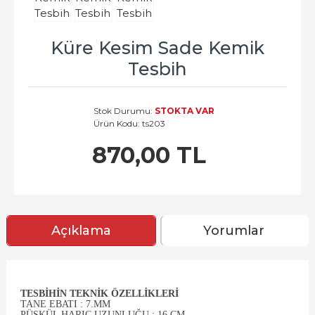
Küre Kesim Sade Kemik
Tesbih
Stok Durumu:
STOKTA VAR
Ürün Kodu:
ts203
870,00 TL
Açıklama
Yorumlar
TESBIHIN TEKNIK ÖZELLIKLERI
TANE EBATI : 7.MM
PÜSKÜL HARIÇ UZUNLUĞU : 16.CM