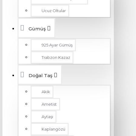
Ucuz Oltular
Gümüş
925 Ayar Gümüş
Trabzon Kazaz
Doğal Taş
Akik
Ametist
Aytaşı
Kaplangözü