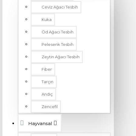
Ceviz Ağacı Tesbih
Kuka
Öd Ağacı Tesbih
Pelesenk Tesbih
Zeytin Ağacı Tesbih
Fiber
Tarçın
Andıç
Zencefil
Hayvansal