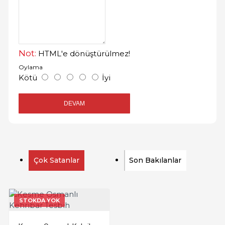
Not:
HTML'e dönüştürülmez!
Oylama
Kötü
İyi
DEVAM
Çok Satanlar
Son Bakılanlar
STOKDA YOK