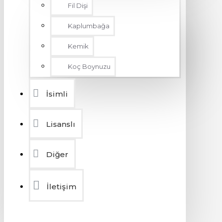
Fil Dişi
Kaplumbağa
Kemik
Koç Boynuzu
İsimli
Lisanslı
Diğer
İletişim