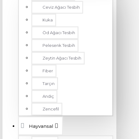
Ceviz Ağacı Tesbih
Kuka
Öd Ağacı Tesbih
Pelesenk Tesbih
Zeytin Ağacı Tesbih
Fiber
Tarçın
Andıç
Zencefil
Hayvansal