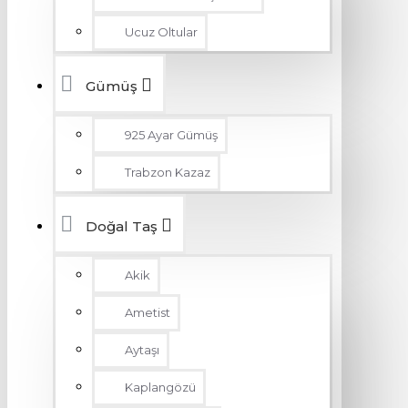
Ucuz Oltular
Gümüş
925 Ayar Gümüş
Trabzon Kazaz
Doğal Taş
Akik
Ametist
Aytaşı
Kaplangözü