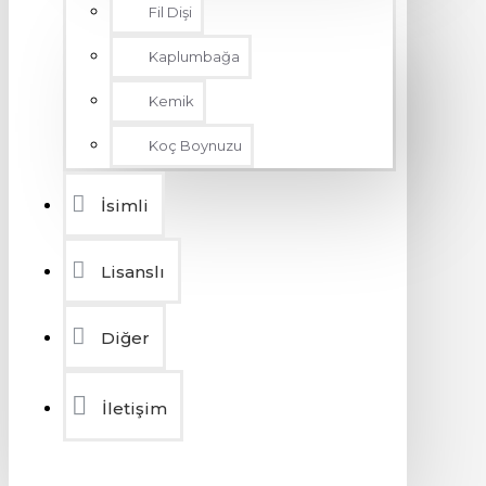
Fil Dişi
Kaplumbağa
Kemik
Koç Boynuzu
İsimli
Lisanslı
Diğer
İletişim