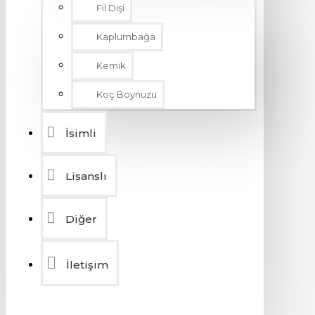
Fil Dişi
Kaplumbağa
Kemik
Koç Boynuzu
İsimli
Lisanslı
Diğer
İletişim