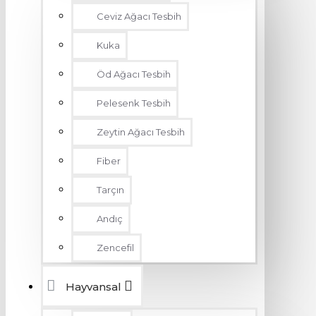
Ceviz Ağacı Tesbih
Kuka
Öd Ağacı Tesbih
Pelesenk Tesbih
Zeytin Ağacı Tesbih
Fiber
Tarçın
Andıç
Zencefil
Hayvansal