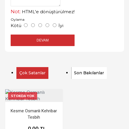
Not:
HTML'e dönüştürülmez!
Oylama
Kötü
İyi
DEVAM
Çok Satanlar
Son Bakılanlar
STOKDA YOK
Kesme Osmanlı Kehribar
Tesbih
0,00 TL