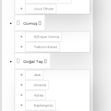
Ucuz Oltular
Gümüş
925 Ayar Gümüş
Trabzon Kazaz
Doğal Taş
Akik
Ametist
Aytaşı
Kaplangözü