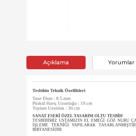
Açıklama
Yorumlar
Tesbihin Teknik Özellikleri
Tane Ebatı : 8.5.mm
Püskül Harıç Uzunluğu : 19.cm
Toplam Uzunluk : 30.cm
SANAT ESERI ÖZEL TASARIM OLTU TESBIH
TESBIHIMIZ USTAMIZIN EL EMEĞI GÖZ NURU Ç
IŞLEME TEKNIĞI YAPILARAK TASARLANMIŞTI
BIRTANESIDIR