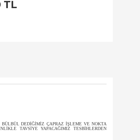
0 TL
I BÜLBÜL DEDIĞIMIZ ÇAPRAZ IŞLEME VE NOKTA
NLIKLE TAVSIYE YAPACAĞIMIZ TESBIHLERDEN