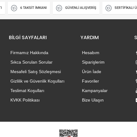
TI
6 TAKSİT İMKANI
GÜVENLİ ALIŞVERİŞ
SERTİFİKALI 
BİLGİ SAYFALARI
YARDIM
Firmamız Hakkında
Hesabım
Sıkca Sorulan Sorular
Siparişlerim
Mesafeli Satış Sözleşmesi
Ürün İade
Gizlilik ve Güvenlik Koşulları
Favoriler
Teslimat Koşulları
Kampanyalar
KVKK Politikası
Bize Ulaşın