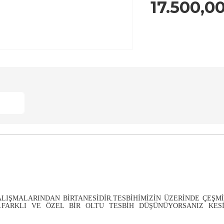
17.500,0
ALIŞMALARINDAN BIRTANESIDIR.TESBIHIMIZIN ÜZERINDE ÇEŞM
R.FARKLI VE ÖZEL BIR OLTU TESBIH DÜŞÜNÜYORSANIZ KESI