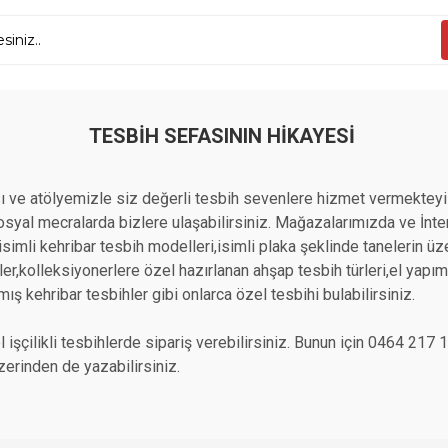
TESBIH SEFASININ HIKAYESI
 ve atölyemizle siz değerli tesbih sevenlere hizmet vermekteyi
yal mecralarda bizlere ulaşabilirsiniz. Mağazalarımızda ve İntern
n isimli kehribar tesbih modelleri,isimli plaka şeklinde tanelerin 
r,kolleksiyonerlere özel hazırlanan ahşap tesbih türleri,el yapımı a
mış kehribar tesbihler gibi onlarca özel tesbihi bulabilirsiniz.
 işçilikli tesbihlerde sipariş verebilirsiniz. Bunun için 0464 21
erinden de yazabilirsiniz.