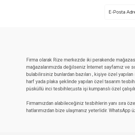
Firma olarak Rize merkezde iki perakende mağazası
mağazalarımızda değilseniz İnternet sayfamız ve sos
bulabilirsiniz bunlardan bazıları , kişiye özel yapıla
harf yada plaka şeklinde yapılan özel tasarım tesbihle
püsküllü inci tesbihler,usta işi kumpanslı özel çalışıl
Firmamızdan alabileceğiniz tesbihlerin yanı sıra özel
hatlarımızdan bize ulaşmanız yeterlidir. WhatsApp üz