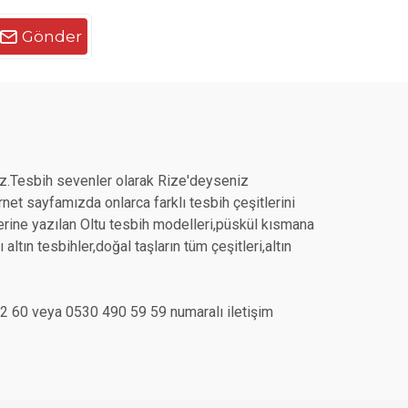
Gönder
z.Tesbih sevenler olarak Rize'deyseniz
et sayfamızda onlarca farklı tesbih çeşitlerini
üzerine yazılan Oltu tesbih modelleri,püskül kısmana
ltın tesbihler,doğal taşların tüm çeşitleri,altın
7 12 60 veya 0530 490 59 59 numaralı iletişim