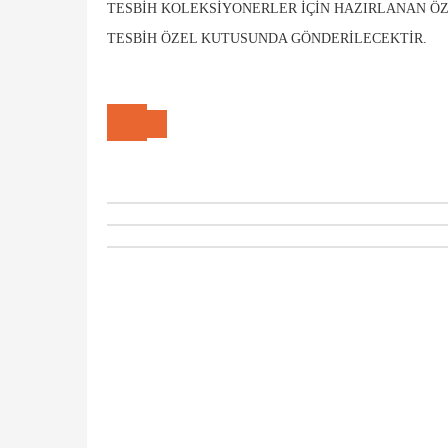
TESBIH KOLEKSIYONERLER IÇIN HAZIRLANAN ÖZ
TESBIH ÖZEL KUTUSUNDA GÖNDERILECEKTIR.