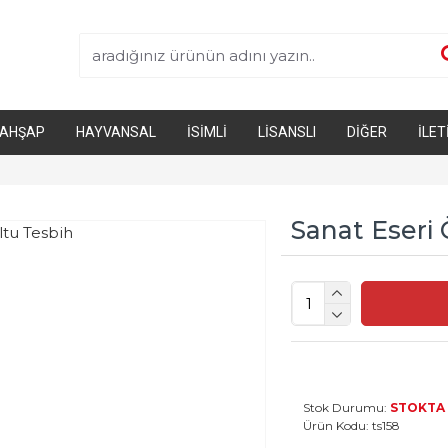
AHŞAP
HAYVANSAL
İSIMLI
LISANSLI
DIĞER
İLET
Sanat Eseri 
Stok Durumu:
STOKTA
Ürün Kodu:
ts158