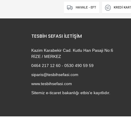
HAVALE - EFT
KREDİ KAR
TESBIH SEFASI İLETIŞIM
Kazim Karabekir Cad. Kutlu Han Pasaji No:6
RİZE / MERKEZ
0464 217 12 60 - 0530 490 59 59
siparis@tesbihsefasi.com
www.tesbihsefasi.com
Sitemiz e-ticaret bakanlığı etbis'e kayıtlıdır.