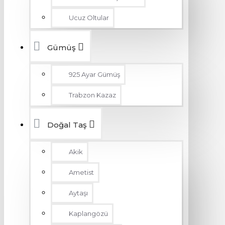
Ucuz Oltular
Gümüş
925 Ayar Gümüş
Trabzon Kazaz
Doğal Taş
Akik
Ametist
Aytaşı
Kaplangözü