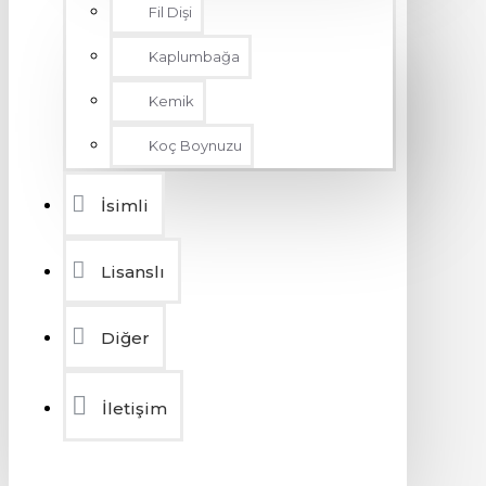
Fil Dişi
Kaplumbağa
Kemik
Koç Boynuzu
İsimli
Lisanslı
Diğer
İletişim