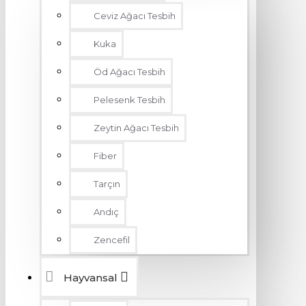
Ceviz Ağacı Tesbih
Kuka
Öd Ağacı Tesbih
Pelesenk Tesbih
Zeytin Ağacı Tesbih
Fiber
Tarçın
Andıç
Zencefil
Hayvansal