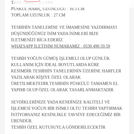
TANE EBATI : 8.5.MM
PÜSKÜL HARIÇ UZUNLUĞU : 16.5.CM
TOPLAM UZUNLUK : 27.CM
TESBIHIN TANELERINE VE IMAMESINE YAZDIRMAYI
DÜŞÜNDÜĞÜNÜZ ISIM YADA ISIMLERI BIZE
ILETMENIZI RICA EDERIZ.
WHATSAPP ILETIŞIM NUMARAMIZ : 0530.490.59.59
TESBIH YOĞUN GÜMÜŞ IŞLEMELI OLUP GÜNLÜK
KULLANIM IÇIN IDEAL BOYUTLARDA KÜRE
KESIMDIR.TESBIHIN TANELERININ ÜZERINE HARFLER
YAZILARAK KIŞIYE ÖZEL OLARAK
ÜRETILMEKTEDIR.TESBIHIN PÜSKÜLÜ TAMAMEN EL
YAPIMI OLUP ÖZEL OLARAK TASARLANMAKTADIR.
SEVDIKLERINIZE YADA KENDINIZE KALITELI VE
IŞLEMESI YOĞUN BIR ISIMLI OLTU TESBIH YAPTIRMAK
ISTIYORSANIZ KESINLIKLE TAVSIYE EDECEĞIMIZ BIR
ÜRÜNDÜR.
TESBIH ÖZEL KUTUSUYLA GÖNDERILECEKTIR