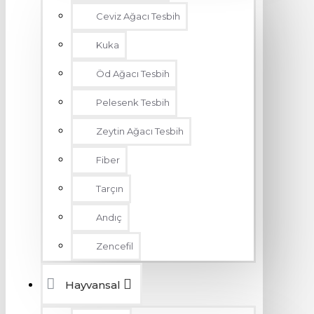
Ceviz Ağacı Tesbih
Kuka
Öd Ağacı Tesbih
Pelesenk Tesbih
Zeytin Ağacı Tesbih
Fiber
Tarçın
Andıç
Zencefil
Hayvansal