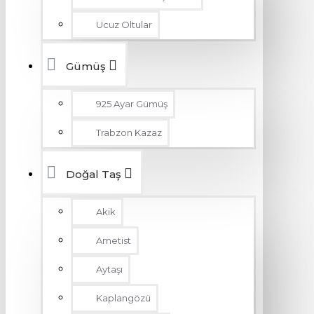
Ucuz Oltular
Gümüş
925 Ayar Gümüş
Trabzon Kazaz
Doğal Taş
Akik
Ametist
Aytaşı
Kaplangözü