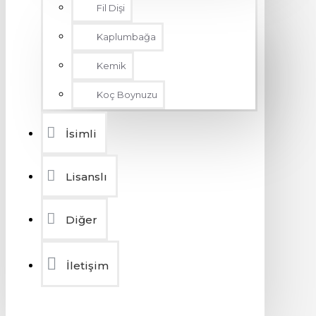
Fil Dişi
Kaplumbağa
Kemik
Koç Boynuzu
İsimli
Lisanslı
Diğer
İletişim