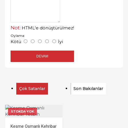
Not:
HTML'e dönüştürülmez!
Oylama
Kötü
İyi
DEVAM
Çok Satanlar
Son Bakılanlar
STOKDA YOK
Kesme Osmanlı Kehribar