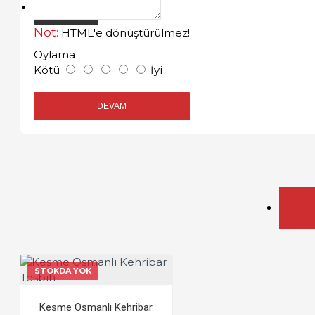
İLETIŞIM
Not:
HTML'e dönüştürülmez!
Oylama
Kötü
İyi
DEVAM
STOKDA YOK
Kesme Osmanlı Kehribar