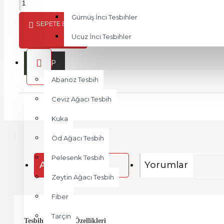
Gümüş İnci Tesbihler
SEPETE EKLE
Ucuz İnci Tesbihler
AHŞAP
Abanoz Tesbih
Ceviz Ağacı Tesbih
Kuka
Öd Ağacı Tesbih
Pelesenk Tesbih
Açıklama
Yorumlar
Zeytin Ağacı Tesbih
Fiber
Tarçın
Tesbihin Teknik Özellikleri