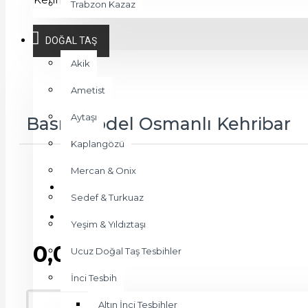
Trabzon Kazaz
DOĞAL TAŞ
Akik
Ametist
Aytaşı
Basık Model Osmanlı Kehribar
Kaplangözü
Mercan & Onix
Stok Durumu:
Sedef & Turkuaz
STOKDA YOK
Ürün Kodu:
ts211
Yeşim & Yıldıztaşı
0,00 TL
Ucuz Doğal Taş Tesbihler
İnci Tesbih
Altın İnci Tesbihler