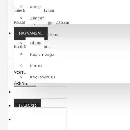
Andıç
Tane Ebatı : 9.5*.12mm
Zencefil
Püskül Harıç Uzunluğu : 20.5.cm
HAYVANSAL
Toplam Uzunluk : 31.5.cm
Fil Dişi
Bu ürün satılmıştır...
Kaplumbağa
Kemik
YORUM YAP
Koç Boynuzu
Adınız
İSIMLI
Yorumunuz
LISANSLI
DIĞER