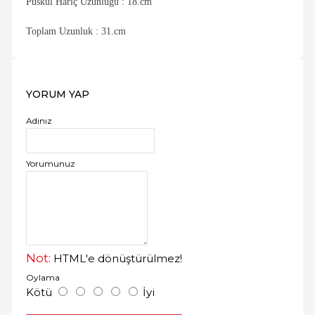
Püskül Harıç Uzunluğu : 18.cm
Toplam Uzunluk : 31.cm
YORUM YAP
Adınız
Yorumunuz
Not:
HTML'e dönüştürülmez!
Oylama
Kötü
İyi