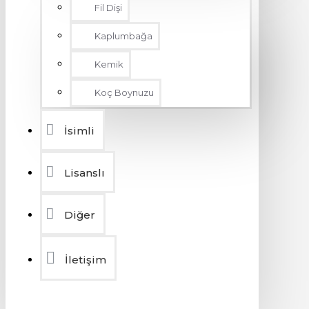
Fil Dişi
Kaplumbağa
Kemik
Koç Boynuzu
İsimli
Lisanslı
Diğer
İletişim