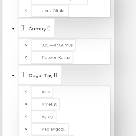
Ucuz Oltular
Gümüş
925 Ayar Gümüş
Trabzon Kazaz
Doğal Taş
Akik
Ametist
Aytaşı
Kaplangözü