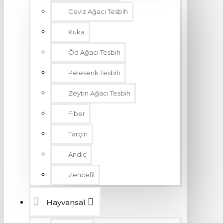
Ceviz Ağacı Tesbih
Kuka
Öd Ağacı Tesbih
Pelesenk Tesbih
Zeytin Ağacı Tesbih
Fiber
Tarçın
Andıç
Zencefil
Hayvansal