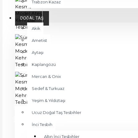
Trabzon Kazaz
DOĞAL TAŞ
Akik
Ametist
Aytaşı
Kaplangözü
Mercan & Onix
Sedef & Turkuaz
Yeşim & Yıldıztaşı
Ucuz Doğal Taş Tesbihler
İnci Tesbih
Altın İnci Tesbihler