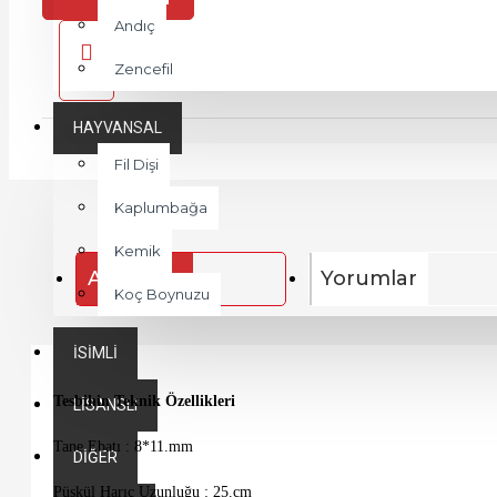
Andıç
Zencefil
HAYVANSAL
Fil Dişi
Kaplumbağa
Kemik
Açıklama
Yorumlar
Koç Boynuzu
İSIMLI
Tesbihin Teknik Özellikleri
LISANSLI
Tane Ebatı : 8*11.mm
DIĞER
Püskül Harıç Uzunluğu : 25.cm