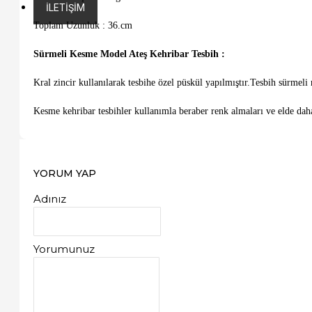
İLETIŞIM
Toplam Uzunluk : 36.cm
Sürmeli Kesme Model Ateş Kehribar Tesbih :
Kral zincir kullanılarak tesbihe özel püskül yapılmıştır.Tesbih sürmeli
Kesme kehribar tesbihler kullanımla beraber renk almaları ve elde daha 
YORUM YAP
Adınız
Yorumunuz