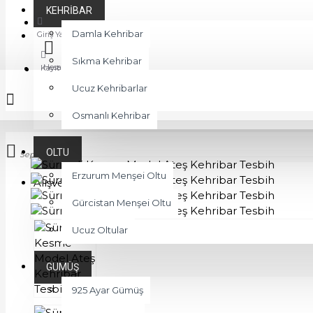
KEHRIBAR
Favoriler
Damla Kehribar
Giriş Yap
Sıkma Kehribar
Hesabım
Kayıt Ol
Ucuz Kehribarlar
Osmanlı Kehribar
OLTU
Sepetim
Erzurum Menşei Oltu
Alışveriş sepetiniz boş!
Gürcistan Menşei Oltu
Ucuz Oltular
GÜMÜŞ
925 Ayar Gümüş