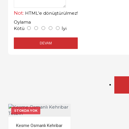
Not:
HTML'e dönüştürülmez!
Oylama
Kötü
İyi
DEVAM
STOKDA YOK
Kesme Osmanlı Kehribar