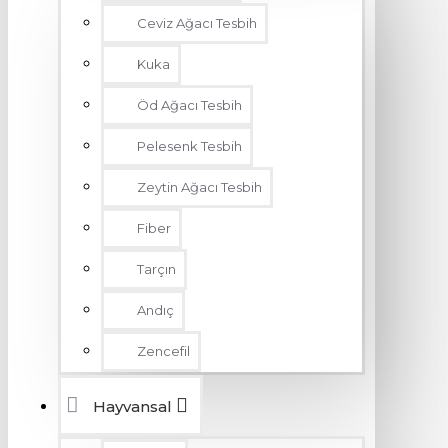
Ceviz Ağacı Tesbih
Kuka
Öd Ağacı Tesbih
Pelesenk Tesbih
Zeytin Ağacı Tesbih
Fiber
Tarçın
Andıç
Zencefil
Hayvansal