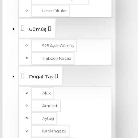
Ucuz Oltular
Gümüş
925 Ayar Gümüş
Trabzon Kazaz
Doğal Taş
Akik
Ametist
Aytaşı
Kaplangözü