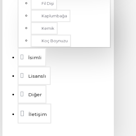
Fil Dişi
Kaplumbağa
Kemik
Koç Boynuzu
İsimli
Lisanslı
Diğer
İletişim